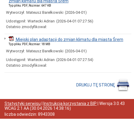
zmian klimatu dla miasta Śrem
adresowe
Typ pliku: PDF, Rozmiar: 647 KB
Oferty
Wytworzył:
Mateusz Barełkowski
(2026-04-01)
pracy
Poradnictwo
Udostępnił:
Wartecki Adrian
(2026-04-01 07:27:56)
prawne
Ostatnio zmodyfikował:
dla
mieszkańców
Miejski plan adaptacji do zmian klimatu dla miasta Śrem
Struktura
Typ pliku: PDF, Rozmiar: 18 MB
Organizacyjna
Wytworzył:
Mateusz Barełkowski
(2026-04-01)
Urzędu
Wybory
Udostępnił:
Wartecki Adrian
(2026-04-01 07:27:54)
Ostatnio zmodyfikował:
Zgłaszanie
naruszeń
prawa
Audyt
DRUKUJ TĘ STRONĘ
i
kontrole
Zamówienia
Statystyki serwisu
|
Instrukcja korzystania z BIP
| Wersja
3.0.43
Publiczne
WCAG 2.1 AA
(
30.04.2026 14:38:16
)
Ogłoszenia
liczba odwiedzin:
8943308
o
zamówieniach
Platforma
Zakupowa