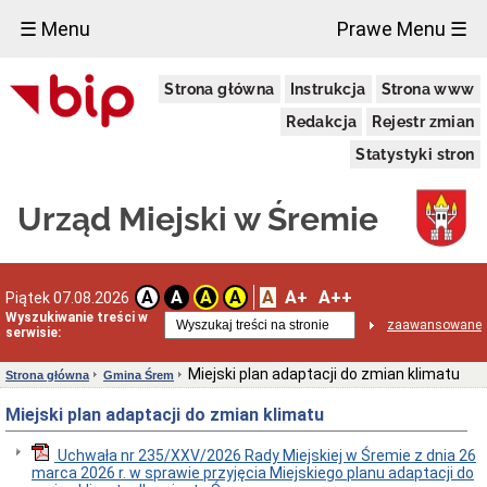
×
☰ Menu
Prawe Menu ☰
Urząd
Strona główna
Instrukcja
Strona www
Miejski
w
Redakcja
Rejestr zmian
Śremie
Wiadomości,
Statystyki stron
komunikaty
Informator
Urząd Miejski w Śremie
dla
osób
ze
szczególnymi
potrzebami
A
A+
A++
A
A
A
A
Piątek 07.08.2026
Serwis
Wyszukiwanie treści w
zaawansowane
OBYWATEL.GOV.PL
serwisie:
e-
Doręczenia
Miejski plan adaptacji do zmian klimatu
Strona główna
Gmina Śrem
Spis
Miejski plan adaptacji do zmian klimatu
telefonów
Urzędu
Miejskiego
Uchwała nr 235/XXV/2026 Rady Miejskiej w Śremie z dnia 26
marca 2026 r. w sprawie przyjęcia Miejskiego planu adaptacji do
Dane